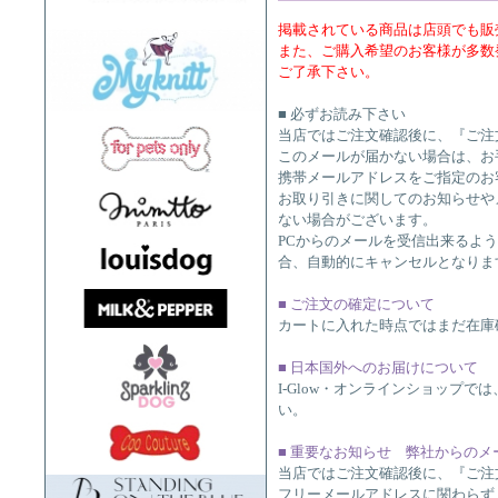
掲載されている商品は店頭でも販
また、ご購入希望のお客様が多数
ご了承下さい。
■ 必ずお読み下さい
当店ではご注文確認後に、『ご注
このメールが届かない場合は、お
携帯メールアドレスをご指定のお
お取り引きに関してのお知らせや
ない場合がございます。
PCからのメールを受信出来るよ
合、自動的にキャンセルとなりま
■ ご注文の確定について
カートに入れた時点ではまだ在庫
■ 日本国外へのお届けについて
I-Glow・オンラインショップ
い。
■ 重要なお知らせ 弊社からの
当店ではご注文確認後に、『ご注
フリーメールアドレスに関わらず