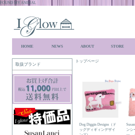
FOUND MY ANIMAL
HOME
NEWS
ABOUT
STORE
トップページ
取扱ブランド
Dog Diggin Designs（ド
Sus
ッグディギィンデザイ
ンシ
ンズ）