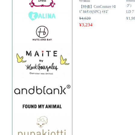
特価品
lou
グ）
【特価】CooCouture ﾄﾛ
ﾋﾟｶﾙﾀﾝｸ(SPC) ｲﾁｺﾞ
LD 7 
¥4,620
¥1,9
¥3,234