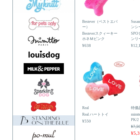
Bestever（ベストエバ
Sus
ー）
ンシ
Besteverスクィーキー
SP
ホネＭピンク
ンリー
¥638
¥12,
Real
特価
Real ハートトイ
mimtt
PK/2
¥550
¥7,5
¥5,