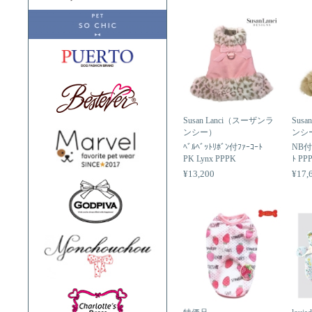
Susan Lanci（スーザンラ
Sus
ンシー）
ンシ
ﾍﾞﾙﾍﾞｯﾄﾘﾎﾞﾝ付ﾌｧｰｺｰﾄ
NB付ｼ
PK Lynx PPPK
ﾄ PP
¥13,200
¥17,