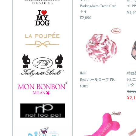
SL ｶ
Barkingdales Credit Card
ｯﾄ P
トイ
¥4,4
¥2,090
Real
特価
Real ボールロープ PK
FZ
ンク
¥385
¥3,0
¥2,