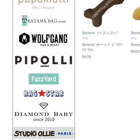
Bestever（ベストエバ
Bes
ー）
ー）
Bestever ボーントイ /ﾌﾜﾌ
Bes
ﾜﾌﾞﾗｳﾝ
¥693
¥638