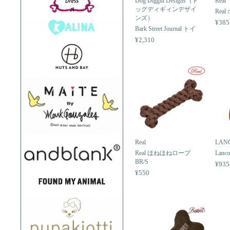
Dog Diggin Designs（ド
Real
ッグディギィンデザイ
Rea
ンズ）
¥385
Bark Street Journal トイ
¥2,310
Real
LA
Real ほねほねロープ
Lan
BR/S
¥935
¥550