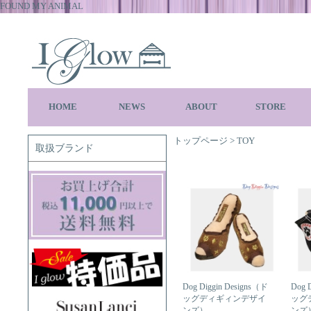
FOUND MY ANIMAL
HOME
NEWS
ABOUT
STORE
トップページ
>
TOY
取扱ブランド
Dog Diggin Designs（ド
Dog 
ッグディギィンデザイ
ッグ
ンズ）
ンズ