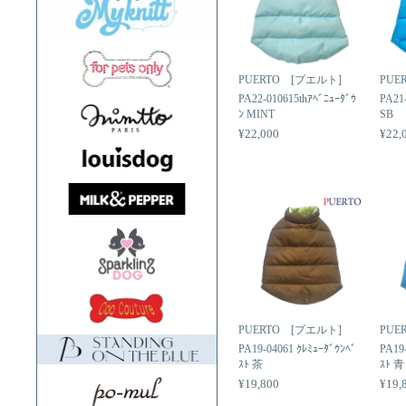
PUERTO [プエルト]
PUE
PA22-010615thｱﾍﾞﾆｭｰﾀﾞｳ
PA21
ﾝ MINT
SB
¥22,000
¥22,
PUERTO [プエルト]
PUE
PA19-04061 ｸﾚﾐｭｰﾀﾞｳﾝﾍﾞ
PA19
ｽﾄ 茶
ｽﾄ 青
¥19,800
¥19,