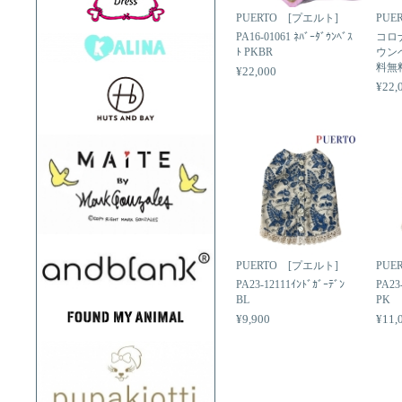
PUERTO [プエルト]
PUE
PA16-01061 ﾈﾊﾞｰﾀﾞｳﾝﾍﾞｽ
コロ
ﾄ PKBR
ウン
料無
¥22,000
¥22,
PUERTO [プエルト]
PUE
PA23-12111ｲﾝﾄﾞｶﾞｰﾃﾞﾝ
PA23
BL
PK
¥9,900
¥11,