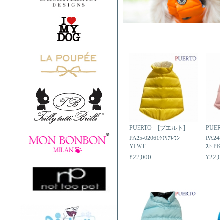
PUERTO [プエルト]
PUE
PA25-02061ｼﾁﾘｱﾚﾓﾝ
PA24
YLWT
ｽﾄ P
¥22,000
¥22,