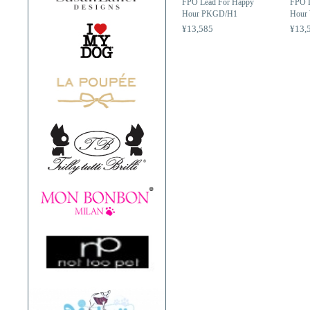
FPO Lead For Happy
FPO L
Hour PKGD/H1
Hour
¥13,585
¥13,