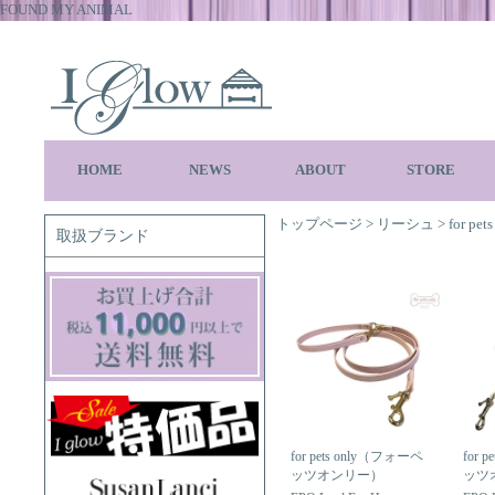
FOUND MY ANIMAL
HOME
NEWS
ABOUT
STORE
トップページ
>
リーシュ
>
for pets
取扱ブランド
for pets only（フォーペ
for 
ッツオンリー）
ッツ