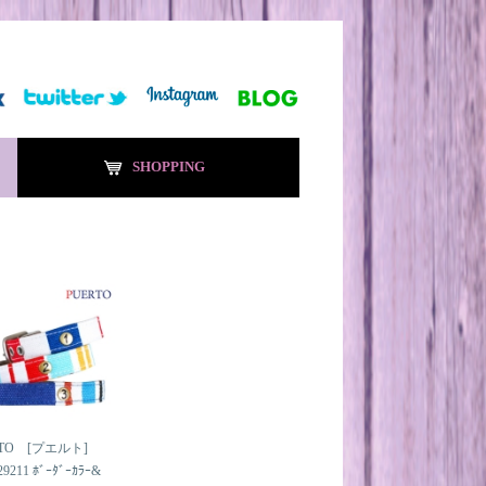
SHOPPING
RTO [プエルト]
29211 ﾎﾞｰﾀﾞｰｶﾗｰ&