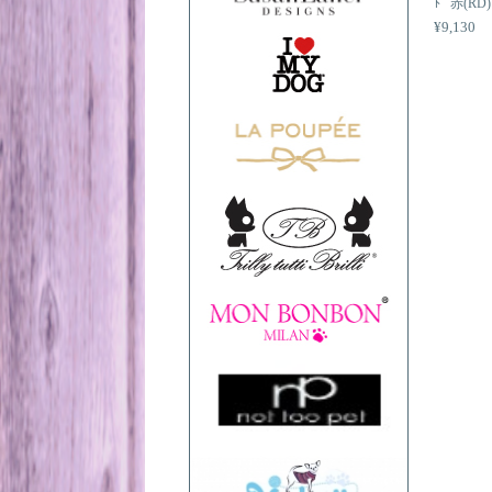
ﾄﾞ 赤(RD)
¥9,130