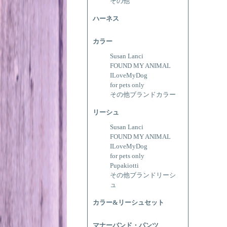
その他
ハーネス
カラー
Susan Lanci
FOUND MY ANIMAL
ILoveMyDog
for pets only
その他ブランドカラー
リーシュ
Susan Lanci
FOUND MY ANIMAL
ILoveMyDog
for pets only
Pupakiotti
その他ブランドリーシ
ュ
カラー&リーシュセット
マナーバンド・パンツ