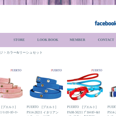
STORE
LOOK BOOK
MEMBER
CONTACT
ジ
>
カラー&リーシュセット
 [プエルト]
PUERTO [プエルト]
PUERTO [プエルト]
PUE
1 ﾋｯｺﾘｰｶﾗｰﾘｰ
PS14-28211 イタリアン
PA08-50211 ﾌﾟｴﾙﾄｶﾗｰ&ﾘ
PS14-