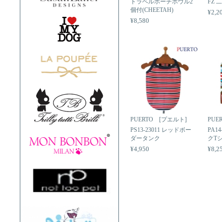
トラベルポーチボウル2
FZ
個付(CHEETAH)
¥2,2
¥8,580
PUERTO [プエルト]
PUE
PS13-23011 レッドボー
PA1
ダータンク
クT
¥4,950
¥8,2