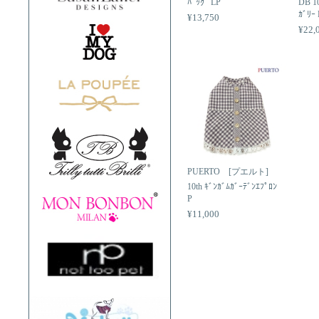
ﾊﾞｯｸﾞ LP
DB 1
ｶﾞﾘｰ 
¥13,750
¥22,
PUERTO [プエルト]
10th ｷﾞﾝｶﾞﾑｶﾞｰﾃﾞﾝｴﾌﾟﾛﾝ
P
¥11,000