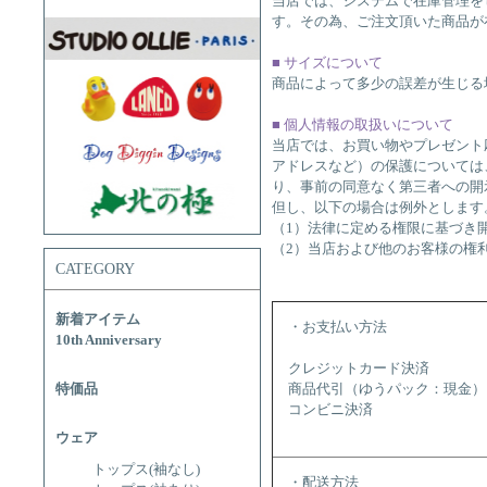
当店では、システムで在庫管理を
す。その為、ご注文頂いた商品が
■ サイズについて
商品によって多少の誤差が生じる
■ 個人情報の取扱いについて
当店では、お買い物やプレゼント
アドレスなど）の保護については
り、事前の同意なく第三者への開
但し、以下の場合は例外とします
（1）法律に定める権限に基づき
（2）当店および他のお客様の権
CATEGORY
新着アイテム
・お支払い方法
10th Anniversary
クレジットカード決済
特価品
商品代引（ゆうパック：現金）
コンビニ決済
ウェア
トップス(袖なし)
・配送方法