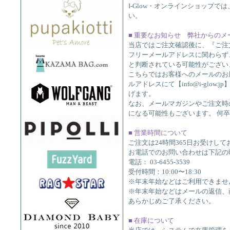
I-Glow・オンラインショップ
い。
■ 重要なお知らせ 弊社からの
当店ではご注文確認後に、『ご注
フリーメールアドレスに関わらず
と判断されている可能性がございます
こちらではお客様へのメールのお
ルアドレスにて【info@i-glow
げます。
なお、メールマガジンやご注文時
になる可能性もございます。 何
■ 営業時間について
ご注文は24時間365日お受けして
お電話でのお問い合わせは下記の
電話： 03-6455-3539
受付時間：10:00〜18:30
※年末年始などはご利用できませ
※年末年始などはメールの返信、
あらかじめご了承ください。
■ 在庫について