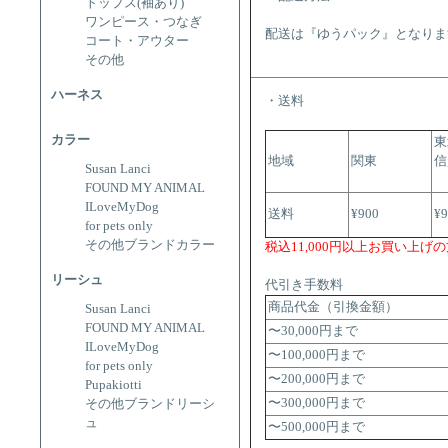
トップス(袖あり)
ワンピース・つなぎ
配送は『ゆうパック』となりま
コート・アウター
その他
ハーネス
・送料
カラー
東
地域
関東
信
Susan Lanci
FOUND MY ANIMAL
ILoveMyDog
送料
¥900
¥
for pets only
その他ブランドカラー
税込11,000円以上お買い上げ
リーシュ
代引き手数料
商品代金（引換金額）
Susan Lanci
FOUND MY ANIMAL
〜30,000円まで
ILoveMyDog
〜100,000円まで
for pets only
〜200,000円まで
Pupakiotti
〜300,000円まで
その他ブランドリーシ
ュ
〜500,000円まで