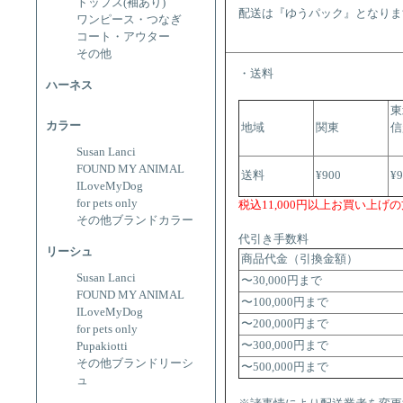
トップス(袖あり)
配送は『ゆうパック』となりま
ワンピース・つなぎ
コート・アウター
その他
・送料
ハーネス
東
カラー
地域
関東
信
Susan Lanci
FOUND MY ANIMAL
送料
¥900
¥
ILoveMyDog
for pets only
税込11,000円以上お買い上げ
その他ブランドカラー
代引き手数料
リーシュ
商品代金（引換金額）
Susan Lanci
〜30,000円まで
FOUND MY ANIMAL
〜100,000円まで
ILoveMyDog
〜200,000円まで
for pets only
〜300,000円まで
Pupakiotti
その他ブランドリーシ
〜500,000円まで
ュ