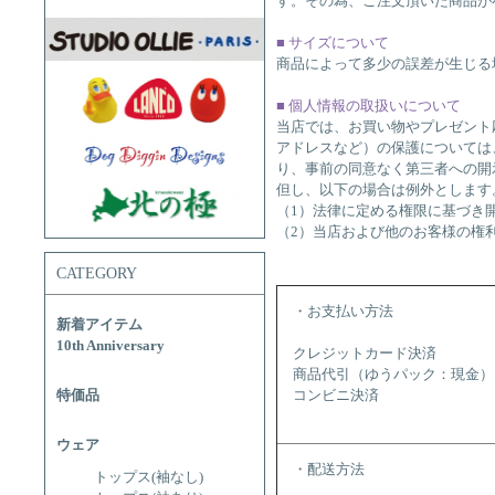
す。その為、ご注文頂いた商品が
■ サイズについて
商品によって多少の誤差が生じる
■ 個人情報の取扱いについて
当店では、お買い物やプレゼント
アドレスなど）の保護については
り、事前の同意なく第三者への開
但し、以下の場合は例外とします
（1）法律に定める権限に基づき
（2）当店および他のお客様の権
CATEGORY
・お支払い方法
新着アイテム
10th Anniversary
クレジットカード決済
商品代引（ゆうパック：現金）
特価品
コンビニ決済
ウェア
・配送方法
トップス(袖なし)