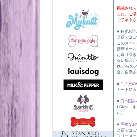
掲載されて
また、ご購
ご了承下さ
■ 必ずお
当店ではご
このメール
携帯メール
お取り引き
ない場合が
PCからの
合、自動的
■ ご注文
カートに入
■ 日本国
I-Glo
い。
■ 重要な
当店ではご
フリーメー