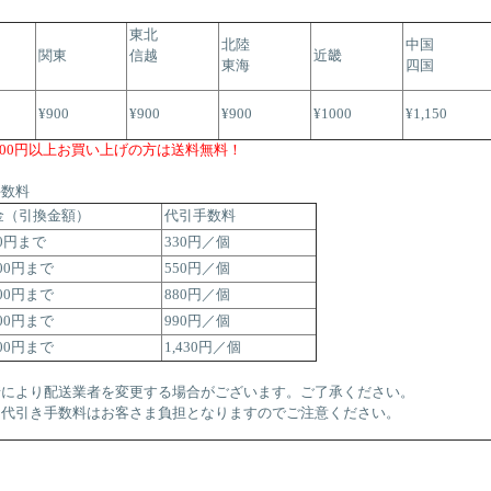
東北
北陸
中国
関東
信越
近畿
東海
四国
¥900
¥900
¥900
¥1000
¥1,150
,000円以上お買い上げの方は送料無料！
手数料
金（引換金額）
代引手数料
00円まで
330円／個
000円まで
550円／個
000円まで
880円／個
000円まで
990円／個
000円まで
1,430円／個
情により配送業者を変更する場合がございます。ご了承ください。
・代引き手数料はお客さま負担となりますのでご注意ください。