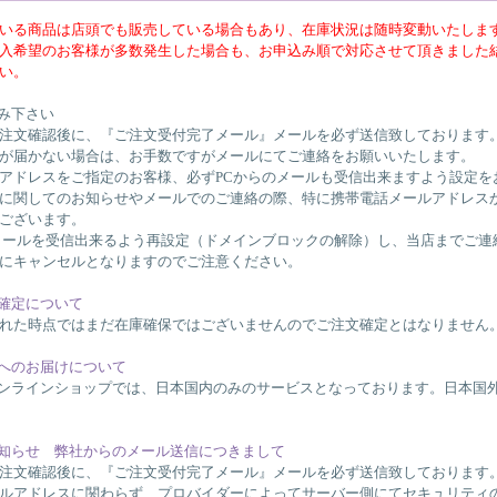
いる商品は店頭でも販売している場合もあり、在庫状況は随時変動いたしま
入希望のお客様が多数発生した場合も、お申込み順で対応させて頂きました
い。
読み下さい
注文確認後に、『ご注文受付完了メール』メールを必ず送信致しております
が届かない場合は、お手数ですがメールにてご連絡をお願いいたします。
アドレスをご指定のお客様、必ずPCからのメールも受信出来ますよう設定を
に関してのお知らせやメールでのご連絡の際、特に携帯電話メールアドレス
ございます。
メールを受信出来るよう再設定（ドメインブロックの解除）し、当店までご連
にキャンセルとなりますのでご注意ください。
の確定について
れた時点ではまだ在庫確保ではございませんのでご注文確定とはなりません
外へのお届けについて
w・オンラインショップでは、日本国内のみのサービスとなっております。日本
お知らせ 弊社からのメール送信につきまして
注文確認後に、『ご注文受付完了メール』メールを必ず送信致しております
ルアドレスに関わらず、プロバイダーによってサーバー側にてセキュリティ