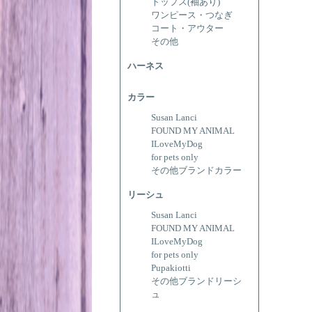
トップス(袖あり)
ワンピース・つなぎ
コート・アウター
その他
ハーネス
カラー
Susan Lanci
FOUND MY ANIMAL
ILoveMyDog
for pets only
その他ブランドカラー
リーシュ
Susan Lanci
FOUND MY ANIMAL
ILoveMyDog
for pets only
Pupakiotti
その他ブランドリーシ
ュ