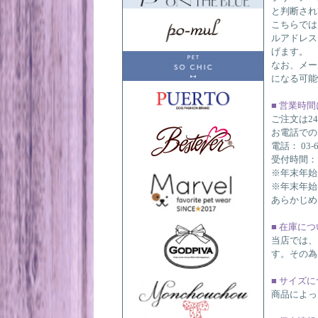
と判断され
こちらでは
ルアドレスに
げます。
なお、メー
になる可能
■ 営業時
ご注文は2
お電話での
電話： 03-6
受付時間：10
※年末年始
※年末年始
あらかじめ
■ 在庫に
当店では、
す。その為
■ サイズ
商品によっ