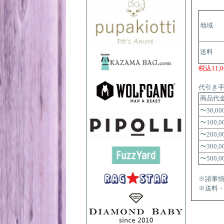
地域
送料
税込11
代引き
商品代
〜30,0
〜100,
〜200,
〜300,
〜500,
※諸事
※送料