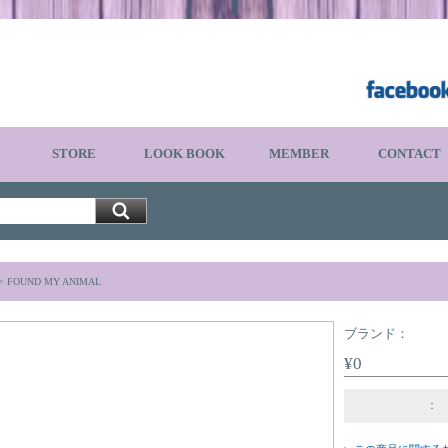
STORE
LOOK BOOK
MEMBER
CONTACT
>
FOUND MY ANIMAL
ブランド：
¥0
：