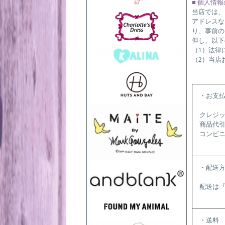
■ 個人情
当店では、
アドレスな
り、事前の
但し、以下
（1）法律
（2）当店
・お支
クレジ
商品代
コンビ
・配送
配送は
・送料