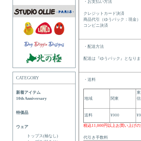
・お支払い方法
クレジットカード決済
商品代引（ゆうパック：現金）
コンビニ決済
・配送方法
配送は『ゆうパック』となりま
CATEGORY
・送料
新着アイテム
東
10th Anniversary
地域
関東
信
特価品
送料
¥900
¥
税込11,000円以上お買い上げ
ウェア
トップス(袖なし)
代引き手数料