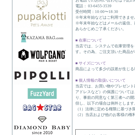
お電話でのお問い合わせは下記の
電話： 03-6455-3539
受付時間：10:00〜18:30
※年末年始などはご利用できませ
※年末年始などはメールの返信、
あらかじめご了承ください。
■ 在庫について
当店では、システムで在庫管理を
す。その為、ご注文頂いた商品が
■ サイズについて
商品によって多少の誤差が生じる
■ 個人情報の取扱いについて
当店では、お買い物やプレゼント
アドレスなど）の保護については
り、事前の同意なく第三者への開
但し、以下の場合は例外とします
（1）法律に定める権限に基づき
（2）当店および他のお客様の権