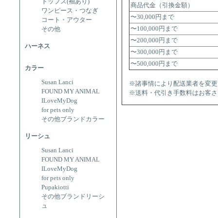
トップス(袖あり)
商品代金（引換金額）
ワンピース・つなぎ
〜30,000円まで
コート・アウター
〜100,000円まで
その他
〜200,000円まで
ハーネス
〜300,000円まで
〜500,000円まで
カラー
Susan Lanci
※諸事情により配送業者を変更
FOUND MY ANIMAL
※送料・代引き手数料はお客さ
ILoveMyDog
for pets only
その他ブランドカラー
リーシュ
Susan Lanci
FOUND MY ANIMAL
ILoveMyDog
for pets only
Pupakiotti
その他ブランドリーシ
ュ