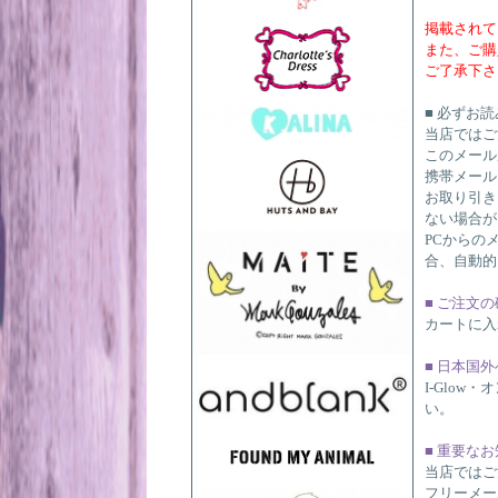
掲載されて
また、ご購
ご了承下さ
■ 必ずお
当店ではご
このメール
携帯メール
お取り引き
ない場合が
PCからの
合、自動的
■ ご注文
カートに入
■ 日本国
I-Glo
い。
■ 重要な
当店ではご
フリーメー