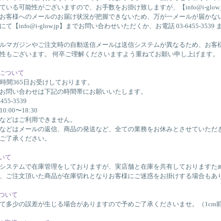
ている可能性がございますので、お手数をお掛け致しますが、【info@i-glo
お客様へのメールのお届け状況が把握できないため、万が一メールが届かな
て【info@i-glow.jp】までお問い合わせいただくか、お電話 03-6455-
ルマガジンやご注文時の自動送信メールは送信システムが異なるため、お客
性もございます。 何卒ご理解くださいますよう重ねてお願い申し上げます。
間について
4時間365日お受けしております。
お問い合わせは下記の時間帯にお願いいたします。
455-3539
:00〜18:30
などはご利用できません。
などはメールの返信、商品の発送など、全ての業務をお休みとさせていただ
ご了承ください。
ついて
システムで在庫管理をしておりますが、実店舗と在庫を共有しておりますた
、ご注文頂いた商品が在庫切れとなりお客様にご迷惑をお掛けする場合もあ
について
て多少の誤差が生じる場合がありますので予めご了承くださいませ。（1cm