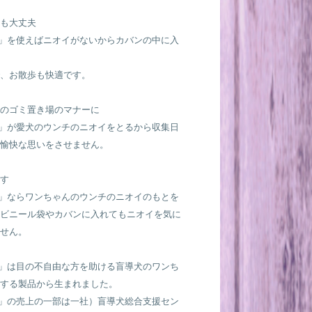
も大丈夫
O」を使えばニオイがないからカバンの中に入
、お散歩も快適です。
のゴミ置き場のマナーに
O」が愛犬のウンチのニオイをとるから収集日
愉快な思いをさせません。
す
O」ならワンちゃんのウンチのニオイのもとを
ビニール袋やカバンに入れてもニオイを気に
せん。
O」は目の不自由な方を助ける盲導犬のワンち
する製品から生まれました。
O」の売上の一部は一社）盲導犬総合支援セン