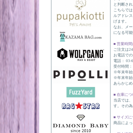
と判断され
こちらでは
ルアドレスに
げます。
なお、メー
になる可能
■ 営業時
ご注文は2
お電話での
電話： 03-6
受付時間：10
※年末年始
※年末年始
あらかじめ
■ 在庫に
当店では、
す。その為
■ サイズ
商品によっ