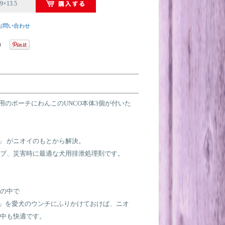
×13.5
お問い合わせ
専用のポーチにわんこのUNCO本体3個が付いた
O」 がニオイのもとから解決。
ブ、災害時に最適な犬用排泄処理剤です。
の中で
O」を愛犬のウンチにふりかけておけば、ニオ
中も快適です。