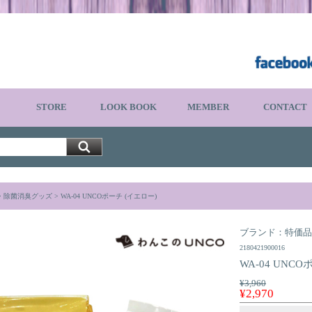
STORE
LOOK BOOK
MEMBER
CONTACT
・除菌消臭グッズ
> WA-04 UNCOポーチ (イエロー)
ブランド：特価品
2180421900016
WA-04 UNC
¥3,960
¥2,970