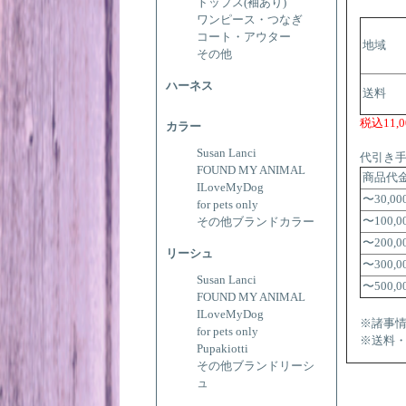
トップス(袖あり)
ワンピース・つなぎ
コート・アウター
地域
その他
ハーネス
送料
税込11
カラー
Susan Lanci
代引き
FOUND MY ANIMAL
商品代
ILoveMyDog
〜30,0
for pets only
〜100,
その他ブランドカラー
〜200,
リーシュ
〜300,
Susan Lanci
〜500,
FOUND MY ANIMAL
ILoveMyDog
※諸事
for pets only
※送料
Pupakiotti
その他ブランドリーシ
ュ