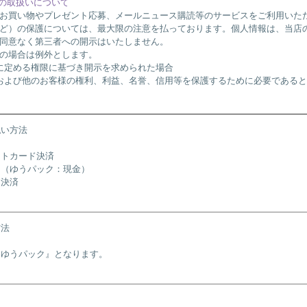
報の取扱いについて
お買い物やプレゼント応募、メールニュース購読等のサービスをご利用いた
ど）の保護については、最大限の注意を払っております。個人情報は、当店
同意なく第三者への開示はいたしません。
の場合は例外とします。
に定める権限に基づき開示を求められた場合
および他のお客様の権利、利益、名誉、信用等を保護するために必要である
払い方法
ットカード決済
引（ゆうパック：現金）
ニ決済
方法
『ゆうパック』となります。