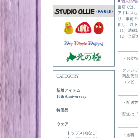
■ 個人情
当店では、
アドレスな
り、事前の
但し、以下
（1）法律
（2）当店
・お支
クレジ
CATEGORY
商品代
コンビ
新着アイテム
10th Anniversary
・配送
特価品
配送は
ウェア
トップス(袖なし)
・送料