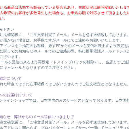
いる商品は店頭でも販売している場合もあり、在庫状況は随時変動いたしま
入希望のお客様が多数発生した場合も、お申込み順で対応させて頂きました
い。
読み下さい
注文確認後に、『ご注文受付完了メール』メールを必ず送信致しております
が届かない場合は、お手数ですがメールにてご連絡をお願いいたします。
アドレスをご指定のお客様、必ずPCからのメールも受信出来ますよう設定を
に関してのお知らせやメールでのご連絡の際、特に携帯電話メールアドレス
ございます。
メールを受信出来るよう再設定（ドメインブロックの解除）し、当店までご連
にキャンセルとなりますのでご注意ください。
の確定について
れた時点ではまだ在庫確保ではございませんのでご注文確定とはなりません
外へのお届けについて
w・オンラインショップでは、日本国内のみのサービスとなっております。日本
お知らせ 弊社からのメール送信につきまして
注文確認後に、『ご注文受付完了メール』メールを必ず送信致しております
ルアドレスに関わらず、プロバイダーによってサーバー側にてセキュリティ