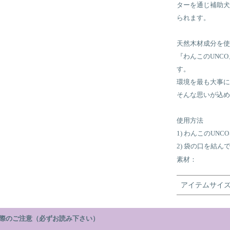
ターを通じ補助犬
られます。
天然木材成分を使
『わんこのUNC
す。
環境を最も大事に
そんな思いが込め
使用方法
1) わんこのU
2) 袋の口を結
素材：
アイテムサイ
際のご注意（必ずお読み下さい）