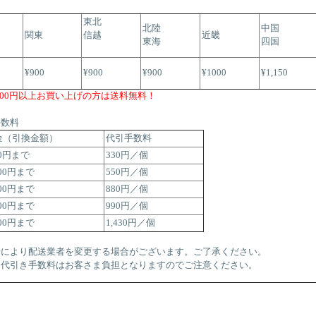
東北
北陸
中国
関東
信越
近畿
東海
四国
¥900
¥900
¥900
¥1000
¥1,150
,000円以上お買い上げの方は送料無料！
手数料
金（引換金額）
代引手数料
00円まで
330円／個
000円まで
550円／個
000円まで
880円／個
000円まで
990円／個
000円まで
1,430円／個
情により配送業者を変更する場合がございます。ご了承ください。
・代引き手数料はお客さま負担となりますのでご注意ください。